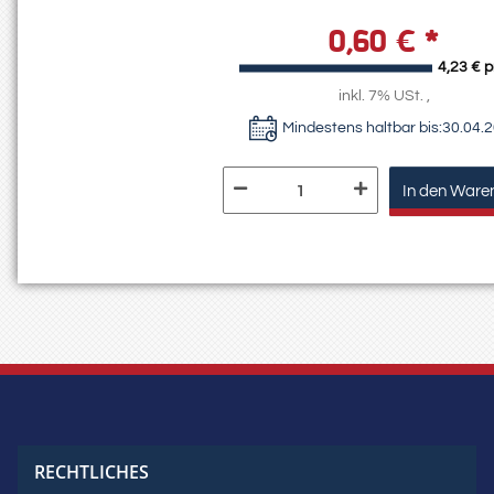
0,60 €
*
4,23 € p
inkl. 7% USt. ,
Mindestens haltbar bis:
30.04.
In den Ware
RECHTLICHES