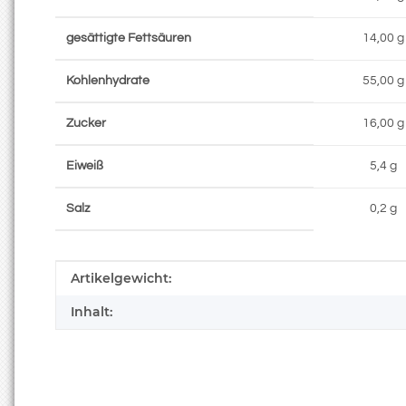
gesättigte Fettsäuren
14,00 g
Kohlenhydrate
55,00 g
Zucker
16,00 g
Eiweiß
5,4 g
Salz
0,2 g
Produkteigenschaft
Wert
Artikelgewicht:
Inhalt: