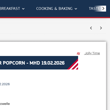
BREAKFAST
COOKING & BAKING
TASTE OF 
Jolly Time
R POPCORN - MHD 19.02.2026
2.2026
rowelle