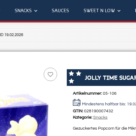
SNACKS
SAUCES
SWEET N LOW
HD 19.02.2026
JOLLY TIME SUGA
Artikelnummer:
05-106
Mindestens haltbar bis:
19.0
GTIN:
028190007432
Kategorie:
Snacks
Gezuckertes Popcorn für die Mik