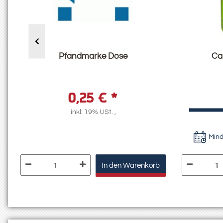
Pfandmarke Dose
Ca
0,25 €
*
g
inkl. 19% USt. ,
Mind
In den Warenkorb