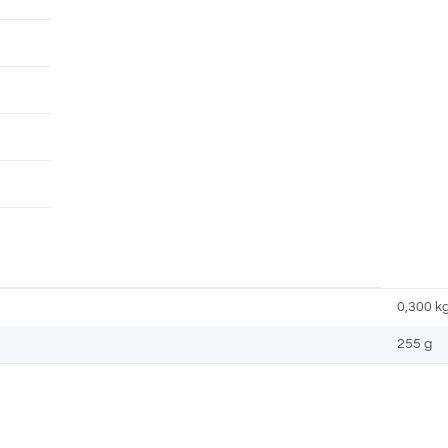
0,300
k
255 g