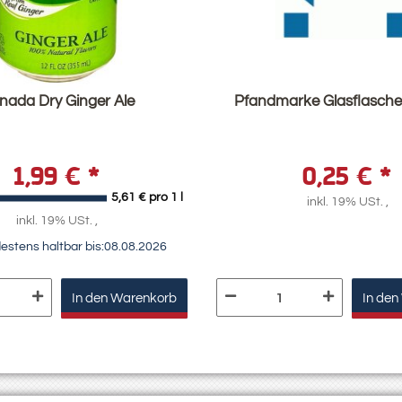
nada Dry Ginger Ale
Pfandmarke Glasflasche
1,99 €
*
0,25 €
*
5,61 € pro 1 l
inkl. 19% USt. ,
inkl. 19% USt. ,
estens haltbar bis:
08.08.2026
In den Warenkorb
In den