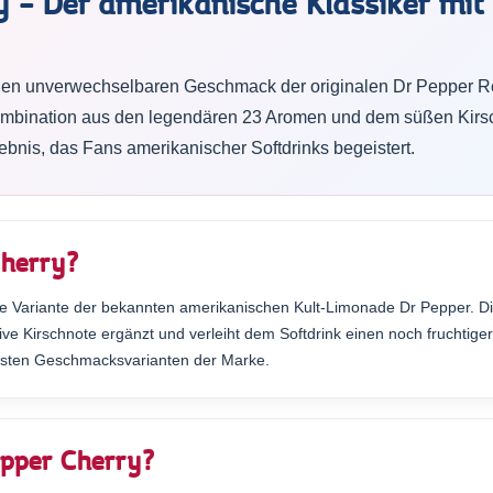
 – Der amerikanische Klassiker mit 
den unverwechselbaren Geschmack der originalen Dr Pepper Rez
Kombination aus den legendären 23 Aromen und dem süßen Kirs
bnis, das Fans amerikanischer Softdrinks begeistert.
Cherry?
ige Variante der bekannten amerikanischen Kult-Limonade Dr Pepper. D
ive Kirschnote ergänzt und verleiht dem Softdrink einen noch fruchtig
esten Geschmacksvarianten der Marke.
pper Cherry?