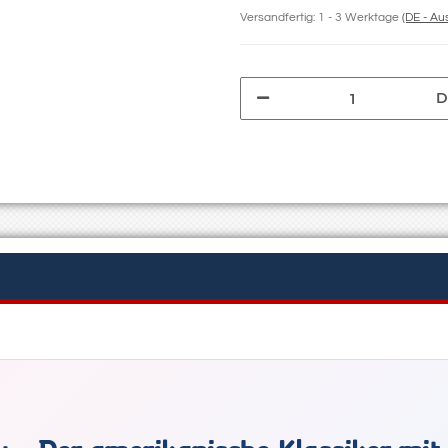
Versandfertig:
1 - 3 Werktage
(DE - A
D