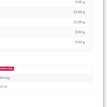
0,00 g
12,00 g
12,00 g
0,00 g
0,04 g
offeinhaltig
,355
kg
55 ml