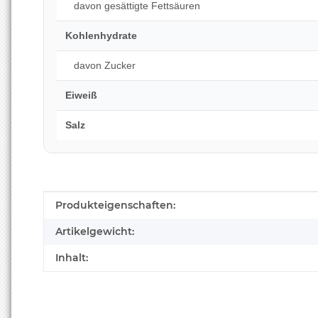
davon gesättigte Fettsäuren
Kohlenhydrate
davon Zucker
Eiweiß
Salz
Produkteigenschaft
Wert
Produkteigenschaften:
Artikelgewicht:
Inhalt: