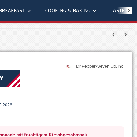
BREAKFAST
COOKING & BAKING
TASTE OF 
Dr Pepper/Seven Up, Inc.
Y
2.2026
imonade mit fruchtigem Kirschgeschmack.