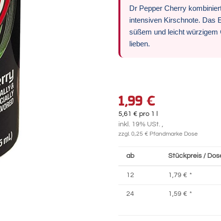
Dr Pepper Cherry kombinier
intensiven Kirschnote. Das E
süßem und leicht würzigem G
lieben.
1,99 €
5,61 € pro 1 l
inkl. 19% USt. ,
zzgl. 0,25 € Pfandmarke Dose
ab
Stückpreis / Dose
12
1,79 €
*
24
1,59 €
*