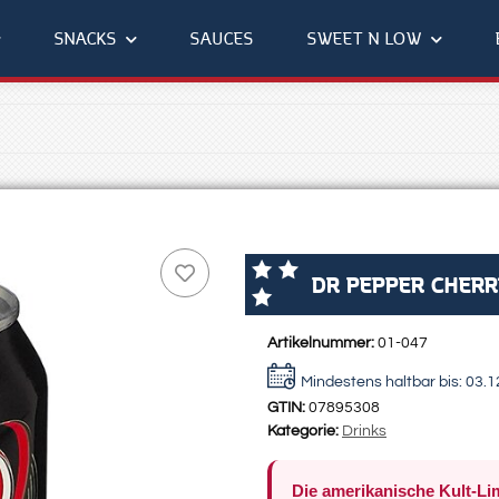
SNACKS
SAUCES
SWEET N LOW
DR PEPPER CHERR
Artikelnummer:
01-047
Mindestens haltbar bis:
03.1
GTIN:
07895308
Kategorie:
Drinks
Die amerikanische Kult-L