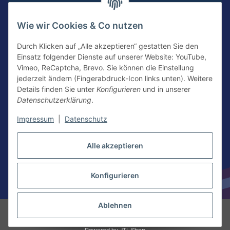
Wie wir Cookies & Co nutzen
Durch Klicken auf „Alle akzeptieren“ gestatten Sie den
Einsatz folgender Dienste auf unserer Website: YouTube,
KONTAKTIERE UNS
Vimeo, ReCaptcha, Brevo. Sie können die Einstellung
jederzeit ändern (Fingerabdruck-Icon links unten). Weitere
Details finden Sie unter
Konfigurieren
und in unserer
Datenschutzerklärung
.
Kontakt
Newsletter Anmeldung
Impressum
|
Datenschutz
Vertrag widerrufen
Alle akzeptieren
Konfigurieren
* Alle Preise inkl. gesetzlicher USt.
Ablehnen
© American Food Kings | Nacho Kings Meixner American Food Service
GmbH
Besucherzähler: 3835398