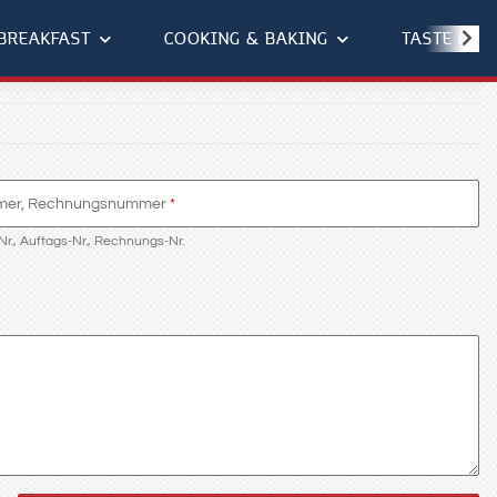
BREAKFAST
COOKING & BAKING
TASTE OF 
mmer, Rechnungsnummer
-Nr., Auftags-Nr., Rechnungs-Nr.