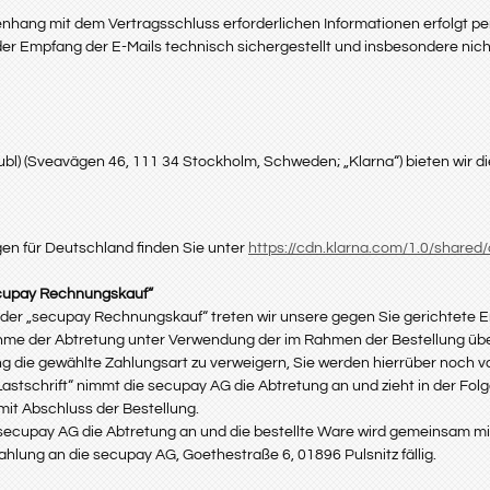
ang mit dem Vertragsschluss erforderlichen Informationen erfolgt per E
, der Empfang der E-Mails technisch sichergestellt und insbesondere nich
l) (Sveavägen 46, 111 34 Stockholm, Schweden; „Klarna“) bieten wir die
en für Deutschland finden Sie unter
https://cdn.klarna.com/1.0/shared
secupay Rechnungskauf“
 oder „secupay Rechnungskauf“ treten wir unsere gegen Sie gerichtete E
ahme der Abtretung unter Verwendung der im Rahmen der Bestellung über
ng die gewählte Zahlungsart zu verweigern, Sie werden hierrüber noch vo
stschrift“ nimmt die secupay AG die Abtretung an und zieht in der Folge
 mit Abschluss der Bestellung.
cupay AG die Abtretung an und die bestellte Ware wird gemeinsam mit d
hlung an die secupay AG, Goethestraße 6, 01896 Pulsnitz fällig.