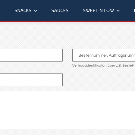
SNACKS
SAUCES
SWEET N LOW
Bestellnummer, Auftragsnu
Vertragsidentifikation über z.B. Bestell