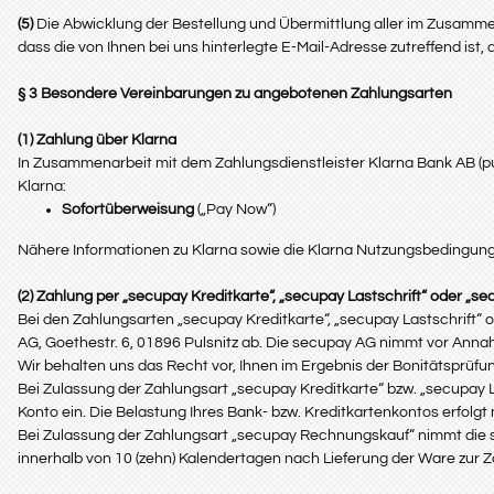
(5)
Die Abwicklung der Bestellung und Übermittlung aller im Zusammenh
dass die von Ihnen bei uns hinterlegte E-Mail-Adresse zutreffend ist
§ 3 Besondere Vereinbarungen zu angebotenen Zahlungsarten
(1) Zahlung über Klarna
In Zusammenarbeit mit dem Zahlungsdienstleister Klarna Bank AB (pub
Klarna:
Sofortüberweisung
(„Pay Now“)
Nähere Informationen zu Klarna sowie die Klarna Nutzungsbedingung
(2) Zahlung per „secupay Kreditkarte“, „secupay Lastschrift“ oder „
Bei den Zahlungsarten „secupay Kreditkarte“, „secupay Lastschrift“
AG, Goethestr. 6, 01896 Pulsnitz ab. Die secupay AG nimmt vor Ann
Wir behalten uns das Recht vor, Ihnen im Ergebnis der Bonitätsprüfu
Bei Zulassung der Zahlungsart „secupay Kreditkarte“ bzw. „secupay La
Konto ein. Die Belastung Ihres Bank- bzw. Kreditkartenkontos erfolgt
Bei Zulassung der Zahlungsart „secupay Rechnungskauf“ nimmt die se
innerhalb von 10 (zehn) Kalendertagen nach Lieferung der Ware zur Za