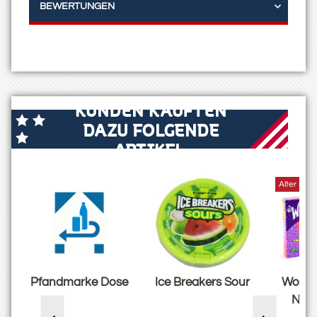
BEWERTUNGEN
KUNDEN KAUFTEN
DAZU FOLGENDE
ARTIKEL:
Alter Prei
o
Pfandmarke Dose
Ice Breakers Sour
Wonka
n
Nerd