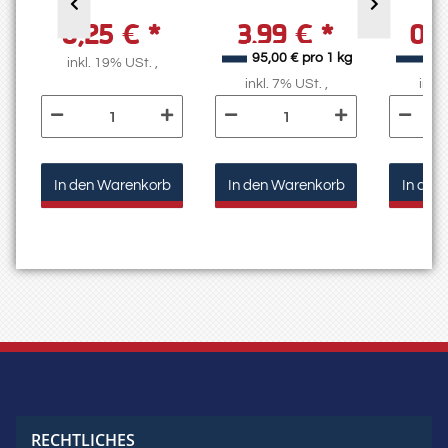
04
0,25 €
*
3,99 €
*
0,
g
95,00 € pro 1 kg
4,
inkl. 19% USt. ,
inkl. 7% USt. ,
inkl.
In den Warenkorb
In den Warenkorb
In den
RECHTLICHES