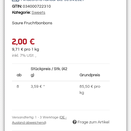
GTIN:
034000722310
Kategorie:
Sweets
Saure Fruchtbonbons
2,00 €
9,71 € pro 1 kg
inkl. 7% USt. ,
Stückpreis / Stk. (42
ab
g)
Grundpreis
8
3,59 €
*
85,50 € pro
kg
Versandfertig:
1 - 3 Werktage
(DE -
Frage zum Artikel
Ausland abweichend)