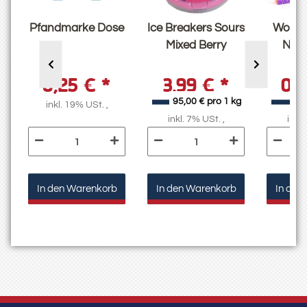
o
Pfandmarke Dose
Ice Breakers Sours
Wonka
n
Mixed Berry
Nerd
04
0,25 €
*
3,99 €
*
0,
g
95,00 € pro 1 kg
4,
inkl. 19% USt. ,
inkl. 7% USt. ,
inkl.
In den Warenkorb
In den Warenkorb
In den