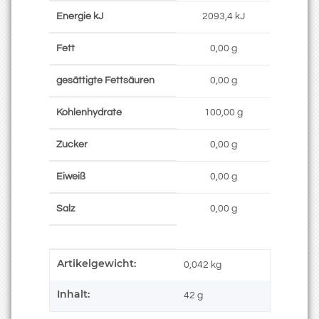
Energie kJ
2093,4 kJ
Fett
0,00 g
gesättigte Fettsäuren
0,00 g
Kohlenhydrate
100,00 g
Zucker
0,00 g
Eiweiß
0,00 g
Salz
0,00 g
Artikelgewicht:
Produkteigenschaft
Wert
0,042
kg
Inhalt:
42 g