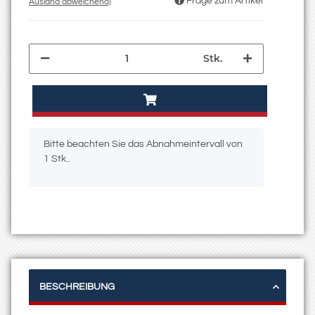
Frage zum Artikel
Ausland abweichend)
Stk.
x
Bitte beachten Sie das Abnahmeintervall von
1 Stk..
BESCHREIBUNG