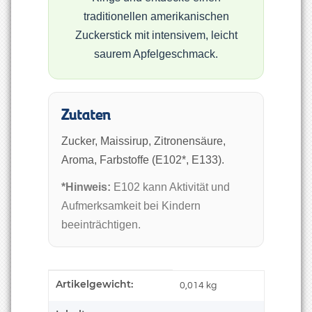
traditionellen amerikanischen
Zuckerstick mit intensivem, leicht
saurem Apfelgeschmack.
Zutaten
Zucker, Maissirup, Zitronensäure,
Aroma, Farbstoffe (E102*, E133).
*Hinweis:
E102 kann Aktivität und
Aufmerksamkeit bei Kindern
beeinträchtigen.
Artikelgewicht:
Produkteigenschaft
Wert
0,014
kg