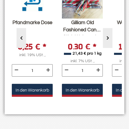
Pfandmarke Dose
Gilliam Old
Welch
y
Fashioned Candy
Stick Watermelon
0,25 €
*
0,30 €
*
1,
g
21,43 € pro 1 kg
inkl. 19% USt. ,
inkl. 7% USt. ,
inkl.
In den Warenkorb
In den Warenkorb
In den