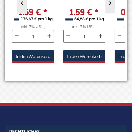
1,59 €
*
1,59 €
*
0,
g
176,67 € pro 1 kg
54,83 € pro 1 kg
46,
inkl. 7% USt. ,
inkl. 7% USt. ,
inkl.
In den Warenkorb
In den Warenkorb
In den
RECHTLICHES