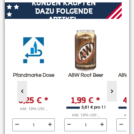
KUNDEN KAUFTEN
DAZU FOLGENDE
ARTIKEL:
Pfandmarke Dose
A&W Root Beer
A&W Ro
0,25 €
*
1,99 €
*
4,
l
5,61 € pro 1 l
inkl. 19% USt. ,
inkl. 19% USt. ,
inkl.