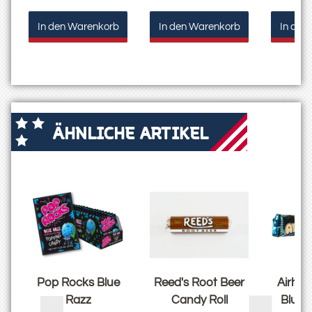
In den Warenkorb
In den Warenkorb
In den
ÄHNLICHE ARTIKEL
Pop Rocks Blue
Reed's Root Beer
Airhea
Razz
Candy Roll
Blue 