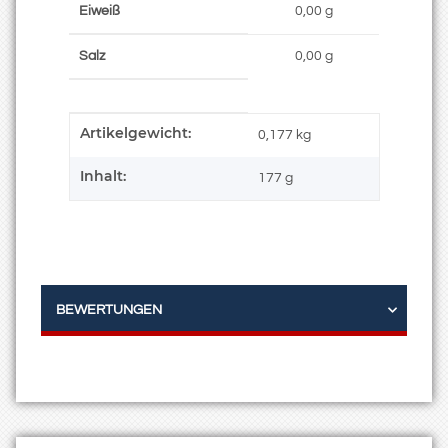
Eiweiß
0,00 g
Salz
0,00 g
Artikelgewicht:
Produkteigenschaft
Wert
0,177
kg
Inhalt:
177 g
BEWERTUNGEN