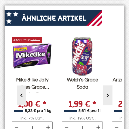
ÄHNLICHE ARTIKEL
Alter Preis:
2,99 €
e
Mike & Ike Jolly
Welch's Grape
Arizon
Joes Grape
Soda
Theater Box -
1,00 €
*
1,99 €
*
2,
MHD 31.12.25
l
8,33 € pro 1 kg
5,61 € pro 1 l
inkl. 7% USt. ,
inkl. 19% USt. ,
inkl.