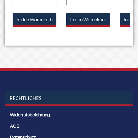
In den Warenkorb
In den Warenkorb
In den
RECHTLICHES
Widerrufsbelehrung
AGB
Datenschutz