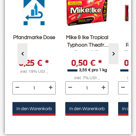
Pfandmarke Dose
Mike & Ike Tropical
Mik
Typhoon Theatre
Red
Box - MHD
Thea
0,25 €
*
0,50 €
*
0,
30.09.25
MHD 
g
3,55 € pro 1 kg
4,
inkl. 19% USt. ,
inkl. 7% USt. ,
inkl.
In den Warenkorb
In den Warenkorb
In den