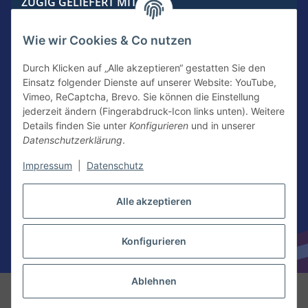
ZÜGIG GELIEFERT MIT
Wie wir Cookies & Co nutzen
Durch Klicken auf „Alle akzeptieren“ gestatten Sie den
Einsatz folgender Dienste auf unserer Website: YouTube,
KONTAKTIERE UNS
Vimeo, ReCaptcha, Brevo. Sie können die Einstellung
jederzeit ändern (Fingerabdruck-Icon links unten). Weitere
Details finden Sie unter
Konfigurieren
und in unserer
Datenschutzerklärung
.
Kontakt
Newsletter Anmeldung
Impressum
|
Datenschutz
Vertrag widerrufen
Alle akzeptieren
Konfigurieren
* Alle Preise inkl. gesetzlicher USt.
Ablehnen
© American Food Kings | Nacho Kings Meixner American Food Service
GmbH
Besucherzähler: 3831634