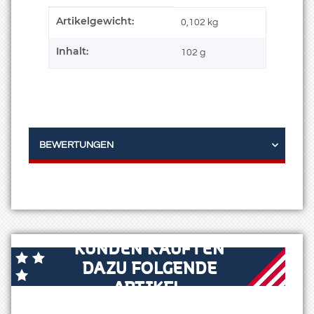
Artikelgewicht:
Produkteigenschaft
Wert
0,102
kg
Inhalt:
102 g
BEWERTUNGEN
KUNDEN KAUFTEN
DAZU FOLGENDE
ARTIKEL: