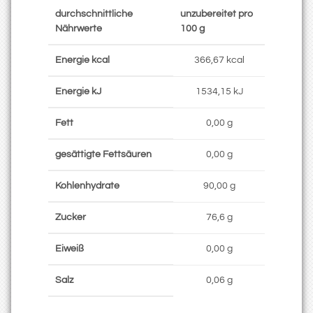
durchschnittliche
unzubereitet pro
Nährwerte
100 g
Energie kcal
366,67 kcal
Energie kJ
1534,15 kJ
Fett
0,00 g
gesättigte Fettsäuren
0,00 g
Kohlenhydrate
90,00 g
Zucker
76,6 g
Eiweiß
0,00 g
Salz
0,06 g