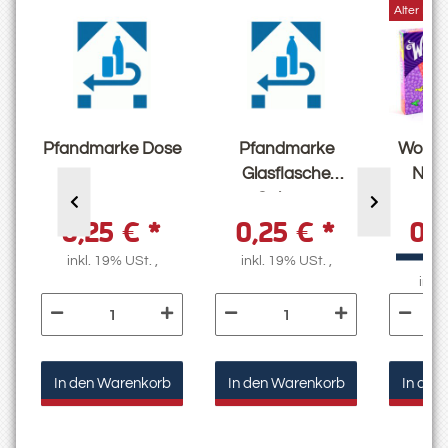
Alter Prei
Pfandmarke Dose
Pfandmarke
Wonka
Glasflasche
Nerd
Calypso
04
0,25 €
*
0,25 €
*
0,
g
4,
inkl. 19% USt. ,
inkl. 19% USt. ,
inkl.
In den Warenkorb
In den Warenkorb
In den