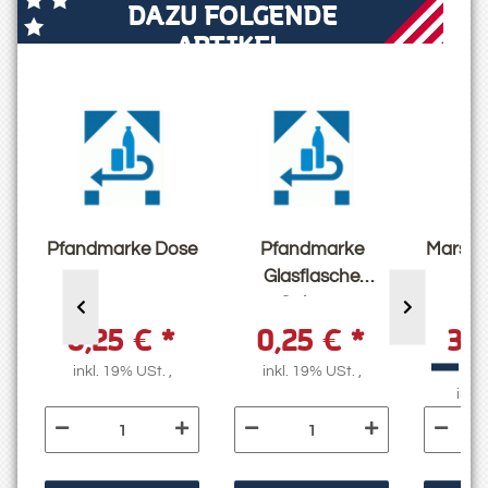
DAZU FOLGENDE
ARTIKEL:
Pfandmarke Dose
Pfandmarke
Marshma
Glasflasche
V
Calypso
0,25 €
*
0,25 €
*
3,
g
16,
inkl. 19% USt. ,
inkl. 19% USt. ,
inkl.