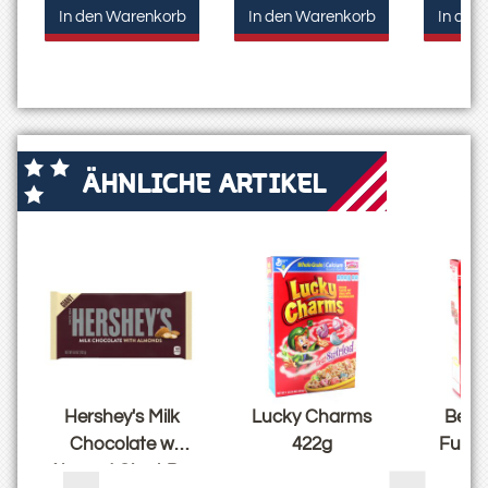
In den Warenkorb
In den Warenkorb
In den
ÄHNLICHE ARTIKEL
Hershey's Milk
Lucky Charms
Betty
Chocolate w
422g
Fudge
Almond Giant Bar