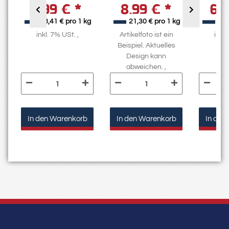
7,99 €
*
8,99 €
*
6,
g
38,41 € pro 1 kg
21,30 € pro 1 kg
15,
inkl. 7% USt. ,
Artikelfoto ist ein
inkl.
Beispiel. Aktuelles
Design kann
abweichen. ,
In den Warenkorb
In den Warenkorb
In den