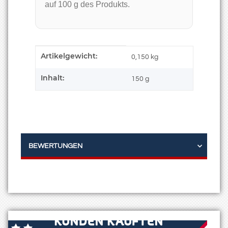
auf 100 g des Produkts.
Artikelgewicht:
Produkteigenschaft
Wert
0,150
kg
Inhalt:
150 g
BEWERTUNGEN
KUNDEN KAUFTEN