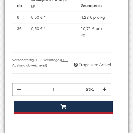
ab
g)
Grundpreis
6
0,50 €
*
4,23 € pro kg
36
0,50 €
*
10,71 € pro
kg
Versandfertig:
1 - 3 Werktage
(DE -
Frage zum Artikel
Ausland abweichend)
Stk.