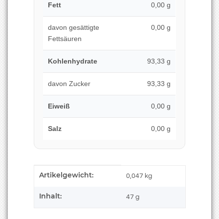
Fett
0,00 g
davon gesättigte
0,00 g
Fettsäuren
Kohlenhydrate
93,33 g
davon Zucker
93,33 g
Eiweiß
0,00 g
Salz
0,00 g
Artikelgewicht:
Produkteigenschaft
Wert
0,047
kg
Inhalt:
47 g