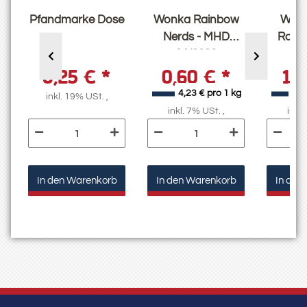
Pfandmarke Dose
Wonka Rainbow
Wonk
Nerds - MHD
Rope
04/2026
0,25 €
*
0,60 €
*
1,
4,23 € pro 1 kg
76,
inkl. 19% USt. ,
inkl. 7% USt. ,
inkl.
In den Warenkorb
In den Warenkorb
In den