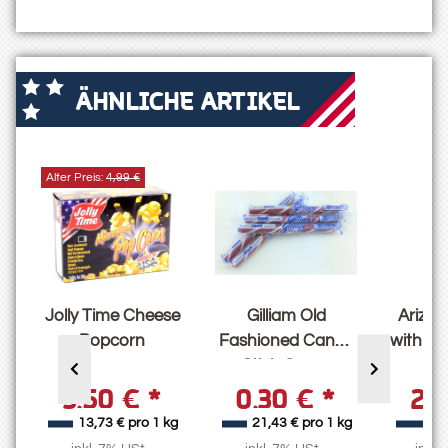
ÄHNLICHE ARTIKEL
Alter Preis:
4,99 €
a
Jolly Time Cheese
Gilliam Old
Arizon
r
Popcorn
Fashioned Candy
with Le
Stick Grape
3,50 €
*
0,30 €
*
2,
l
13,73 € pro 1 kg
21,43 € pro 1 kg