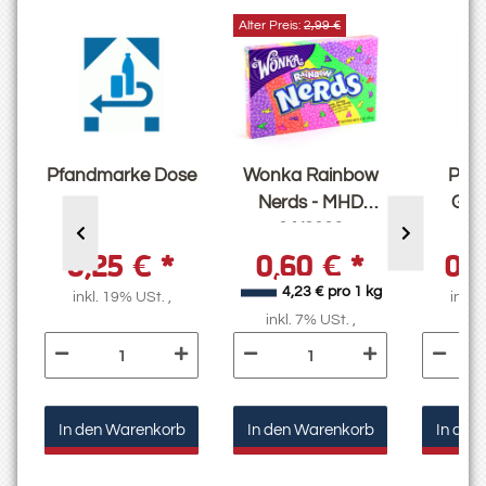
Alter Preis:
2,99 €
Pfandmarke Dose
Wonka Rainbow
Pfa
Nerds - MHD
Glas
04/2026
Ca
0,25 €
*
0,60 €
*
0,
l
4,23 € pro 1 kg
inkl. 19% USt. ,
inkl.
inkl. 7% USt. ,
In den Warenkorb
In den Warenkorb
In den