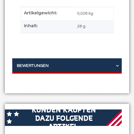
Artikelgewicht:
Produkteigenschaft
Wert
0,028
kg
Inhalt:
28 g
BEWERTUNGEN
KUNDEN KAUFTEN
DAZU FOLGENDE
ARTIKEL: