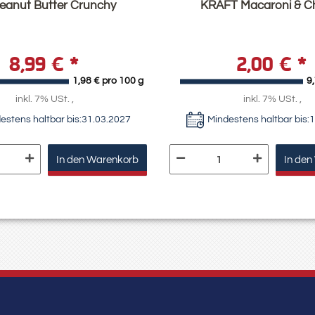
Peanut Butter Crunchy
KRAFT Macaroni & C
8,99 €
*
2,00 €
*
1,98 € pro 100 g
9
inkl. 7% USt. ,
inkl. 7% USt. ,
estens haltbar bis:
31.03.2027
Mindestens haltbar bis:
1
In den Warenkorb
In den