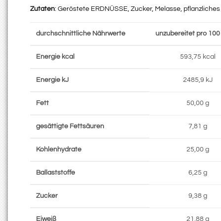
Zutaten
: Geröstete ERDNÜSSE, Zucker, Melasse, pflanzliches 
durchschnittliche Nährwerte
unzubereitet pro 100
Energie kcal
593,75 kcal
Energie kJ
2485,9 kJ
Fett
50,00 g
gesättigte Fettsäuren
7,81 g
Kohlenhydrate
25,00 g
Ballaststoffe
6,25 g
Zucker
9,38 g
Eiweiß
21,88 g