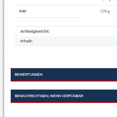
Salz
1,05 g
Produkteigenschaft
Wert
Artikelgewicht:
Inhalt:
BEWERTUNGEN
BENACHRICHTIGEN, WENN VERFÜGBAR