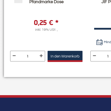
Pfandmarke Dose
JIF 
0,25 €
*
inkl. 19% USt. ,
Mind
In den Warenkorb