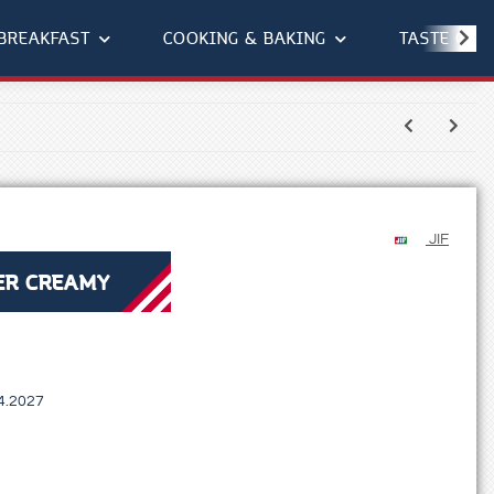
BREAKFAST
COOKING & BAKING
TASTE OF 
JIF
ER CREAMY
4.2027