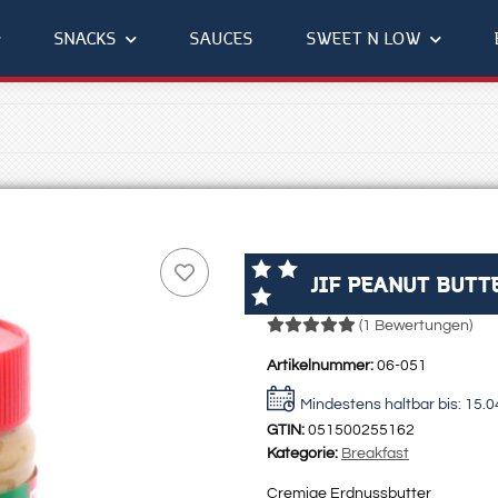
SNACKS
SAUCES
SWEET N LOW
JIF PEANUT BUTT
(1 Bewertungen)
Artikelnummer:
06-051
Mindestens haltbar bis:
15.0
GTIN:
051500255162
Kategorie:
Breakfast
Cremige Erdnussbutter