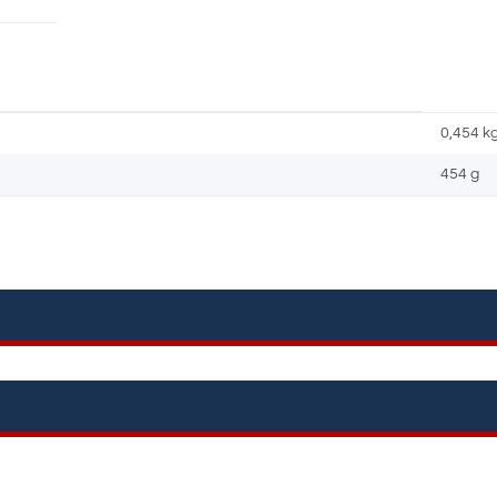
0,454
k
454 g