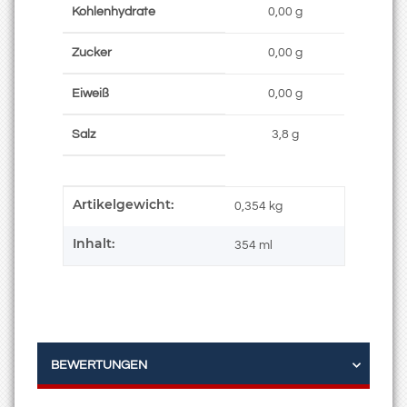
Kohlenhydrate
0,00 g
Zucker
0,00 g
Eiweiß
0,00 g
Salz
3,8 g
Artikelgewicht:
Produkteigenschaft
Wert
0,354
kg
Inhalt:
354 ml
BEWERTUNGEN