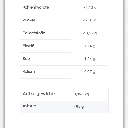
Kohlenhydrate
71,43 g
Zucker
42,86 g
Ballaststoffe
< 3,57 g
Eiweiß
7,14 g
Salz
1,34 g
Kalium
0,07 g
Artikelgewicht:
Produkteigenschaft
Wert
0,496
kg
Inhalt:
496 g