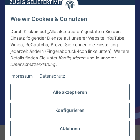
ZÜGIG GELIEFERT MIT
Wie wir Cookies & Co nutzen
Durch Klicken auf „Alle akzeptieren“ gestatten Sie den
Einsatz folgender Dienste auf unserer Website: YouTube,
KONTAKTIERE UNS
Vimeo, ReCaptcha, Brevo. Sie können die Einstellung
jederzeit ändern (Fingerabdruck-Icon links unten). Weitere
Details finden Sie unter
Konfigurieren
und in unserer
Datenschutzerklärung
.
Kontakt
Newsletter Anmeldung
Impressum
|
Datenschutz
Vertrag widerrufen
Alle akzeptieren
Konfigurieren
* Alle Preise inkl. gesetzlicher USt.
Ablehnen
© American Food Kings | Nacho Kings Meixner American Food Service
GmbH
Besucherzähler: 3834400