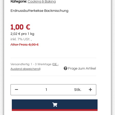
Kategorie:
Cooking & Baking
Erdnussbutterkekse Backmischung
1,00 €
2,02 € pro 1 kg
inkl. 7% USt. ,
Alter Preis: 6,99 €
Versandfertig:
1 - 3 Werktage
(DE -
Frage zum Artikel
Ausland abweichend)
Stk.