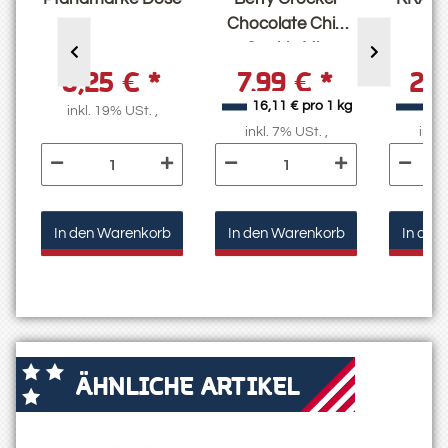
e
Chocolate Chip
& 
x
Cookie Mix
0,25 €
*
7,99 €
*
2,
6
g
16,11 € pro 1 kg
9,
inkl. 19% USt. ,
inkl. 7% USt. ,
inkl.
In den Warenkorb
In den Warenkorb
In den
ÄHNLICHE ARTIKEL