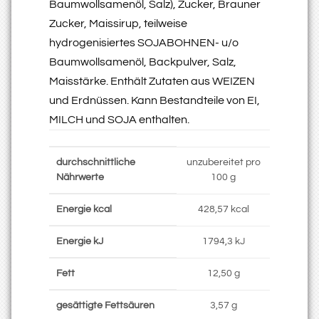
Baumwollsamenöl, Salz), Zucker, Brauner
Zucker, Maissirup, teilweise
hydrogenisiertes SOJABOHNEN- u/o
Baumwollsamenöl, Backpulver, Salz,
Maisstärke. Enthält Zutaten aus WEIZEN
und Erdnüssen. Kann Bestandteile von EI,
MILCH und SOJA enthalten.
durchschnittliche
unzubereitet pro
Nährwerte
100 g
Energie kcal
428,57 kcal
Energie kJ
1794,3 kJ
Fett
12,50 g
gesättigte Fettsäuren
3,57 g