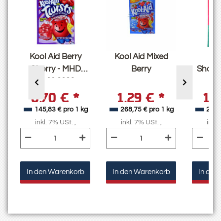
Kool Aid Berry
Kool Aid Mixed
Ko
Cherry - MHD
Berry
Sharkl
02.09.2026
0,70 €
*
1,29 €
*
1,
g
145,83 € pro 1 kg
268,75 € pro 1 kg
268,
inkl. 7% USt. ,
inkl. 7% USt. ,
inkl.
In den Warenkorb
In den Warenkorb
In den