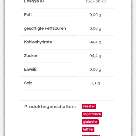
Energie kJ
1627,58 kJ
Fett
0,00 g
gesättigte Fettsäuren
0,00 g
Kohlenhydrate
94,4 g
Zucker
94,4 g
Eiweiß
0,00 g
Salz
0,1 g
Produkteigenschaften:
Produkteigenschaft
Wert
nussfrei
vegetarisch
glutenfrei
fettfrei