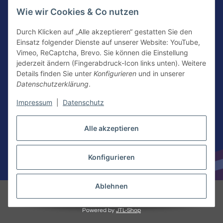
Wie wir Cookies & Co nutzen
Durch Klicken auf „Alle akzeptieren“ gestatten Sie den
Einsatz folgender Dienste auf unserer Website: YouTube,
KONTAKTIERE UNS
Vimeo, ReCaptcha, Brevo. Sie können die Einstellung
jederzeit ändern (Fingerabdruck-Icon links unten). Weitere
Details finden Sie unter
Konfigurieren
und in unserer
Datenschutzerklärung
.
Kontakt
Newsletter Anmeldung
Impressum
|
Datenschutz
Vertrag widerrufen
Alle akzeptieren
Konfigurieren
* Alle Preise inkl. gesetzlicher USt.
Ablehnen
© American Food Kings | Nacho Kings Meixner American Food Service
GmbH
Besucherzähler: 3836425
Powered by
JTL-Shop