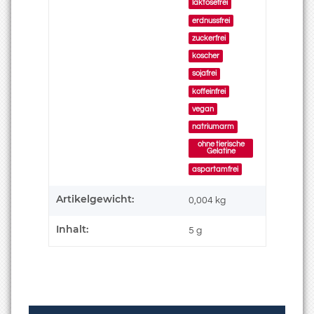
laktosefrei
erdnussfrei
zuckerfrei
koscher
sojafrei
koffeinfrei
vegan
natriumarm
ohne tierische
Gelatine
aspartamfrei
Artikelgewicht:
0,004
kg
Inhalt:
5 g