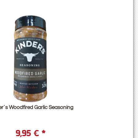
er´s Woodfired Garlic Seasoning
9,95 €
*