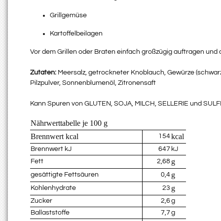
Grillgemüse
Kartoffelbeilagen
Vor dem Grillen oder Braten einfach großzügig auftragen un
Zutaten:
Meersalz, getrockneter Knoblauch, Gewürze (schwarzer
Pilzpulver, Sonnenblumenöl, Zitronensaft
Kann Spuren von GLUTEN, SOJA, MILCH, SELLERIE und SULFI
Nährwerttabelle je 100 g
Brennwert kcal
kcal
154
Brennwert kJ
647
kJ
g
Fett
2,68
g
gesättigte Fettsäuren
0,4
g
Kohlenhydrate
23
Zucker
2,6
g
Ballaststoffe
7,7
g