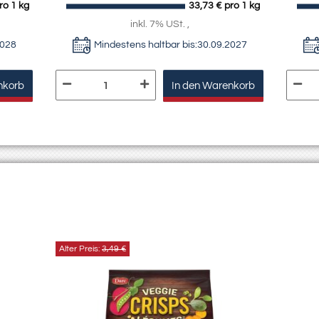
ro 1 kg
33,73 € pro 1 kg
inkl. 7% USt. ,
2028
Mindestens haltbar bis:
30.09.2027
nkorb
In den Warenkorb
Alter Preis:
3,49 €