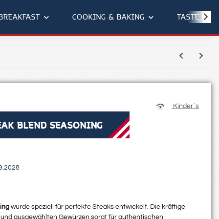
BREAKFAST
COOKING & BAKING
TASTE OF 
Kinder´s
EAK BLEND SEASONING
9.2028
ning
wurde speziell für perfekte Steaks entwickelt. Die kräftige
 und ausgewählten Gewürzen sorgt für authentischen