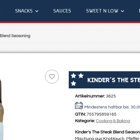
SNACKS
SAUCES
SWEET N LOW
 Blend Seasoning
KINDER´S THE ST
Artikelnummer:
3625
Mindestens haltbar bis:
30.0
GTIN:
755795859165
Kategorie:
Cooking & Baking
Kinder's The Steak Blend Seaso
Mischung aus Knoblauch, Pfeffer