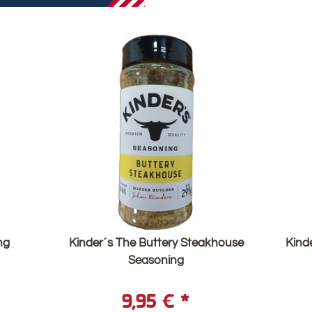
ng
Kinder´s The Buttery Steakhouse
Kind
Seasoning
9,95 €
*