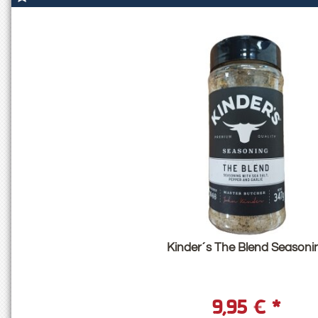
Kinder´s The Blend Seasoni
9,95 €
*