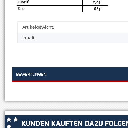
Eiweiß
5,8
g
Salz
55
g
Produkteigenschaft
Wert
Artikelgewicht:
Inhalt:
BEWERTUNGEN
KUNDEN KAUFTEN DAZU FOLGEN