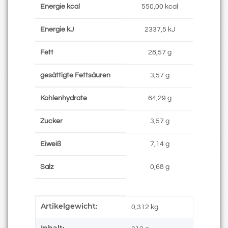
Energie kcal
550,00 kcal
Energie kJ
2337,5 kJ
Fett
28,57 g
gesättigte Fettsäuren
3,57 g
Kohlenhydrate
64,29 g
Zucker
3,57 g
Eiweiß
7,14 g
Salz
0,68 g
Artikelgewicht:
Produkteigenschaft
Wert
0,312
kg
Inhalt: