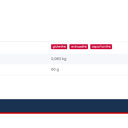
glutenfrei
erdnussfrei
aspartamfrei
0,060
kg
60 g