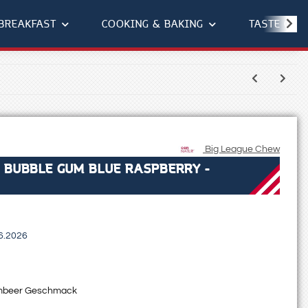
BREAKFAST
COOKING & BAKING
TASTE OF 
Big League Chew
 BUBBLE GUM BLUE RASPBERRY -
6.2026
imbeer Geschmack