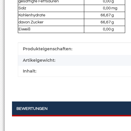
gesättigte Fettsäuren
0,00
g
Salz
0,00
mg
Kohlenhydrate
66,67
g
davon Zucker
66,67
g
Eiweiß
0,00
g
Produkteigenschaft
Wert
Produkteigenschaften:
Artikelgewicht:
Inhalt:
BEWERTUNGEN