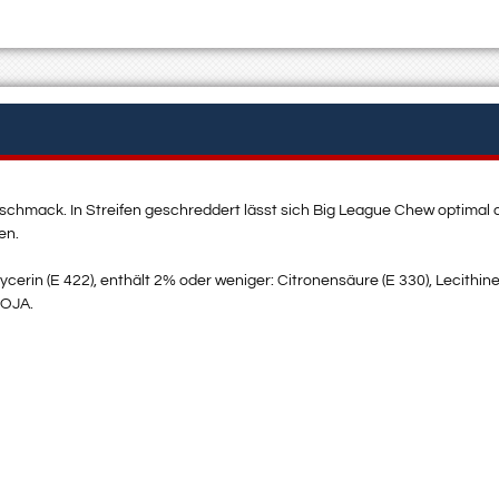
mack. In Streifen geschreddert lässt sich Big League Chew optimal do
en.
cerin (E 422), enthält 2% oder weniger: Citronensäure (E 330), Lecithin
SOJA.