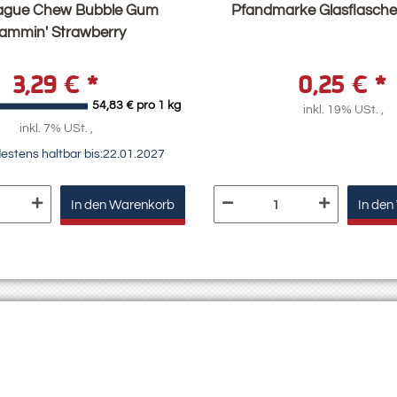
eague Chew Bubble Gum
Pfandmarke Glasflasche
lammin' Strawberry
3,29 €
*
0,25 €
*
54,83 € pro 1 kg
inkl. 19% USt. ,
inkl. 7% USt. ,
estens haltbar bis:
22.01.2027
In den Warenkorb
In den