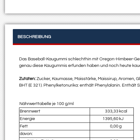
BESCHREIBUNG
Das Baseball-Kaugummi schlechthin mit Oregon-Himbeer-Gesch
genau diese Kaugummis erfunden haben und noch heute kau
Zutaten:
Zucker, Kaumasse, Maisstärke, Maissirup, Aromen, Gly
BHT (E 321). Phenylketonurika: enthält Phenylalanin. Enthält 
Nährwerttabelle je 100 g/ml
Brennwert
333,33
kcal
Energie
1395,60
kJ
Fett
0,00
g
davon: