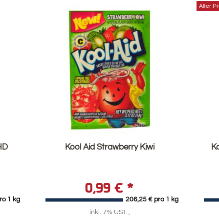
Alter Pr
HD
Kool Aid Strawberry Kiwi
Ko
0,99 €
*
ro 1 kg
206,25 € pro 1 kg
inkl. 7% USt. ,