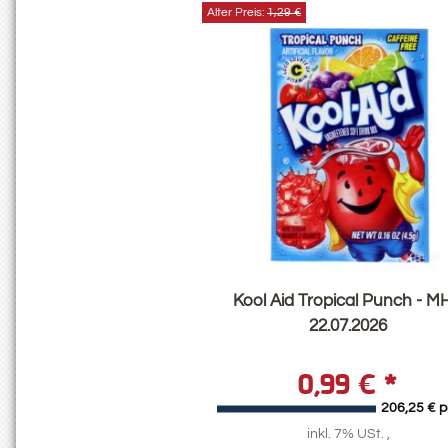
Alter Preis:
1,29 €
Kool Aid Tropical Punch - M
22.07.2026
0,99 €
*
206,25 € p
inkl. 7% USt. ,