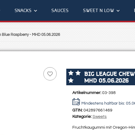
SNACKS
SAUCES
SWEET N LOW
Blue Raspberry - MHD 05.06.2026
BIG LEAGUE CHEW
MHD 05.06.2026
Artikelnummer:
03-398
Mindestens haltbar bis:
05.0
GTIN:
042897661469
Kategorie:
Sweets
Fruchtkaugummi mit Oregon-H