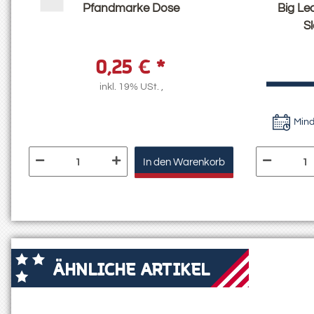
Pfandmarke Dose
Big L
S
0,25 €
*
l
inkl. 19% USt. ,
Mind
In den Warenkorb
ÄHNLICHE ARTIKEL