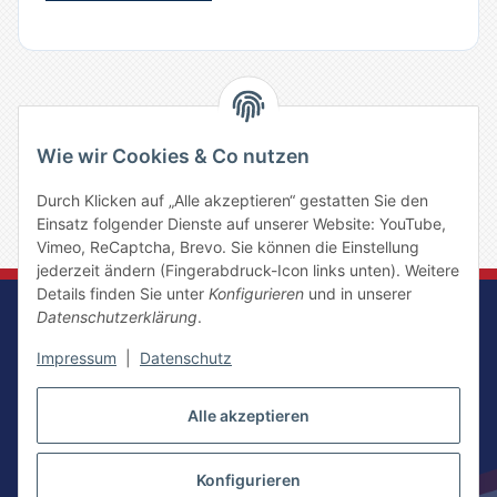
x
Bitte melden Sie sich an, um einen Kommentar zu
Wie wir Cookies & Co nutzen
schreiben.
Durch Klicken auf „Alle akzeptieren“ gestatten Sie den
Einsatz folgender Dienste auf unserer Website: YouTube,
Vimeo, ReCaptcha, Brevo. Sie können die Einstellung
jederzeit ändern (Fingerabdruck-Icon links unten). Weitere
Details finden Sie unter
Konfigurieren
und in unserer
Datenschutzerklärung
.
Impressum
|
Datenschutz
Vertrag widerrufen
Alle akzeptieren
Konfigurieren