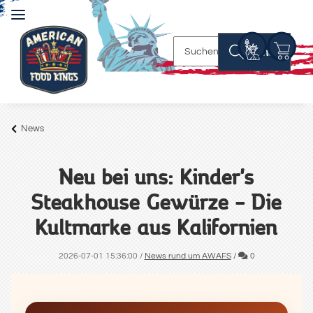
Suchen
News
Neu bei uns: Kinder's
Steakhouse Gewürze – Die
Kultmarke aus Kalifornien
Kommentare
2026-07-01 15:36:00
/
News rund um AWAFS
/
0