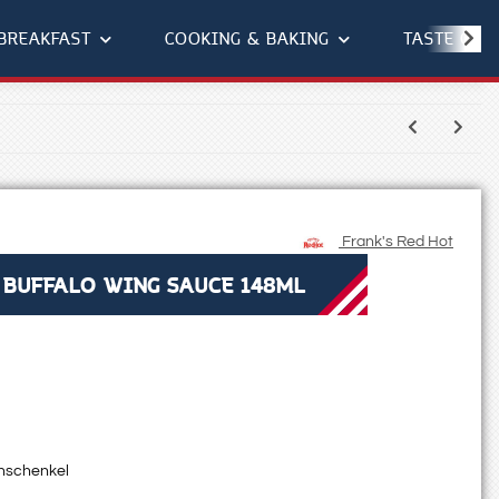
BREAKFAST
COOKING & BAKING
TASTE OF 
Frank's Red Hot
 BUFFALO WING SAUCE 148ML
nschenkel