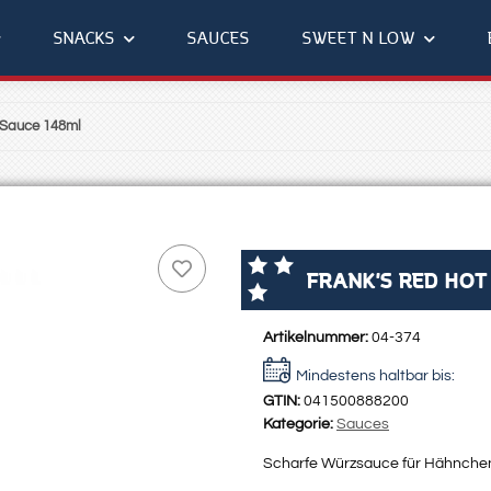
SNACKS
SAUCES
SWEET N LOW
 Sauce 148ml
FRANK'S RED HOT
Artikelnummer:
04-374
Mindestens haltbar bis:
GTIN:
041500888200
Kategorie:
Sauces
Scharfe Würzsauce für Hähnche